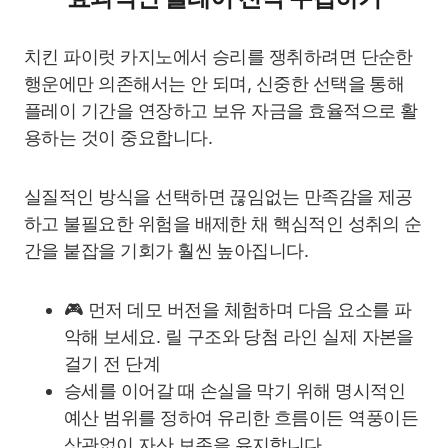
치킨 파이럿 카지노에서 승리를 쟁취하려면 단순한
행운에만 의존해서는 안 되며, 신중한 선택을 통해
플레이 기간을 연장하고 보유 자금을 효율적으로 활
용하는 것이 중요합니다.
실질적인 방식을 선택하면 끊임없는 만족감을 제공
하고 불필요한 위험을 배제한 채 핵심적인 성취의 순
간을 붙잡을 기회가 훨씬 높아집니다.
🎮 먼저 데모 버전을 체험하며 다음 요소를 파
악해 보세요. 릴 구조와 당첨 라인 실제 자본을
걸기 전 단계
승세를 이어갈 때 손실을 막기 위해 명시적인
예산 범위를 정하여 유리한 흐름이든 역풍이든
상관없이 자산 보존을 유지합니다.