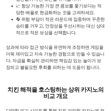
📈 항상 가능한 가장 큰 콤보를 쫓기보다는 적
당한 배율로 현금화하는 것을 고려하세요.
🔄 위험 부담이 적은 라운드에 집중하며 꾸준한
승리를 거두고, 안정성을 우선시하는 대신 상대
적으로 적은 보상을 선택합니다.
성과에 따라 접근 방식을 유연하게 조정하면 게임을
더욱 재미있고 지속 가능한 경험으로 만들 수 있습니
다. 자금을 확실히 관리하면 책임감 있는 놀이가 보
장되고 불필요한 후회를 피하는 데 도움이 됩니다.
치킨 해적을 호스팅하는 상위 카지노의
비교 개요
다양한 인기 사이트를 통해 치킨 파일럿 카지노에 접