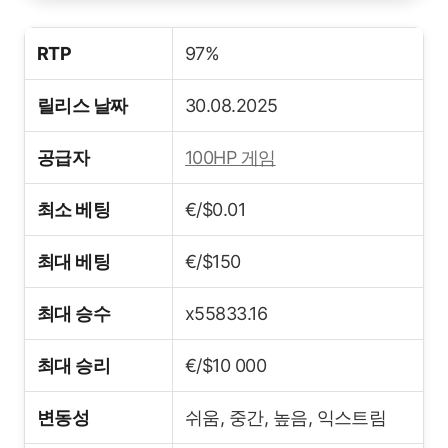
RTP
97%
릴리스 날짜
30.08.2025
공급자
100HP 게임
최소 베팅
€/$0.01
최대 베팅
€/$150
최대 승수
х55833.16
최대 승리
€/$10 000
변동성
쉬움, 중간, 높음, 익스트림