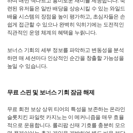
하며 매번 색다르고 흥미로운 재미를 제공합니다. 숙
련된 유저들은 일반 배당을 상승시킬 수 있는 와일드
배율 시스템의 장점을 높이 평가하고, 초심자들은 손
쉽게 접근할 수 있으나 완벽히 익히기에는 도전적인
직관적인 운영 체계의 혜택을 누릵니다.
보너스 기회의 세부 정보를 파악하고 변동성을 분석
하면 매 세션마다 인상적인 순간을 창출할 가능성을
높일 수 있습니다.
무료 스핀 및 보너스 기회 잠금 해제
무료 회전 보상 상위 티어의 특성을 보존하는 온라인
슬롯치킨 파일럿 카지노는 이 메커니즘을 매우 효율
적으로 운용합니다. 롤리팝 산재 기호를 충분히 모으