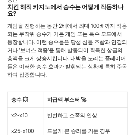
치킨 해적 카지노에서 승수는 어떻게 작동하나
요?
게임을 진행하는 동안 2배에서 최대 100배까지 적용
되는 무작위 승수가 기본 게임 또는 특수 모드에서
등장합니다. 이런 승수들은 당첨 심볼 조합과 연결되
거나 '보너스 적중'을 통해 발동되어 획득한 상금의
총액을 크게 상승시킵니다. 대박을 노리는 플레이어
들은 이러한 승수 효과가 발휘되는 상황에 특히 주목
하며 집중합니다.
승수 💥
지급액 부스터 🚀
x2-x10
빈번하고 소폭의 인상
x25-x100
드물게 큰 승리를 거둔 경우