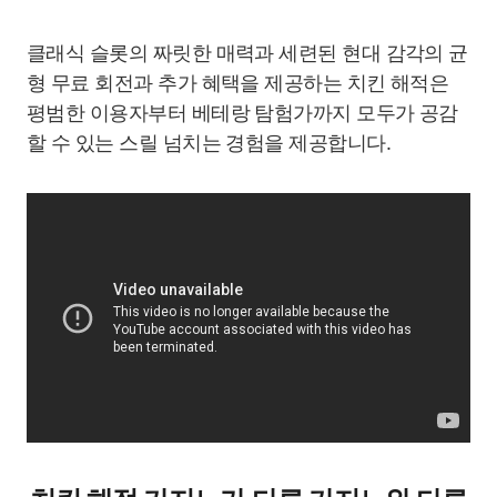
클래식 슬롯의 짜릿한 매력과 세련된 현대 감각의 균
형 무료 회전과 추가 혜택을 제공하는 치킨 해적은
평범한 이용자부터 베테랑 탐험가까지 모두가 공감
할 수 있는 스릴 넘치는 경험을 제공합니다.