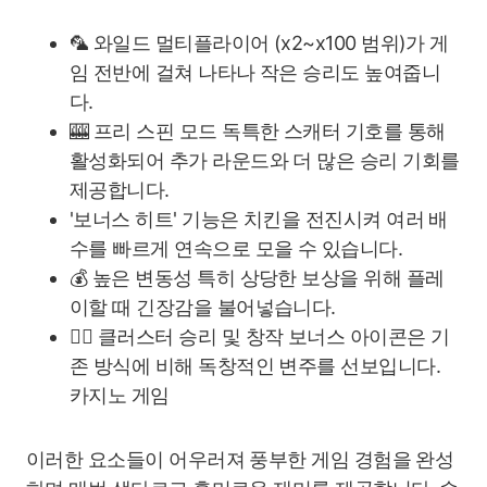
🦜 와일드 멀티플라이어 (x2~x100 범위)가 게
임 전반에 걸쳐 나타나 작은 승리도 높여줍니
다.
🎰 프리 스핀 모드 독특한 스캐터 기호를 통해
활성화되어 추가 라운드와 더 많은 승리 기회를
제공합니다.
'보너스 히트' 기능은 치킨을 전진시켜 여러 배
수를 빠르게 연속으로 모을 수 있습니다.
💰 높은 변동성 특히 상당한 보상을 위해 플레
이할 때 긴장감을 불어넣습니다.
🏴‍☠️ 클러스터 승리 및 창작 보너스 아이콘은 기
존 방식에 비해 독창적인 변주를 선보입니다.
카지노 게임
이러한 요소들이 어우러져 풍부한 게임 경험을 완성