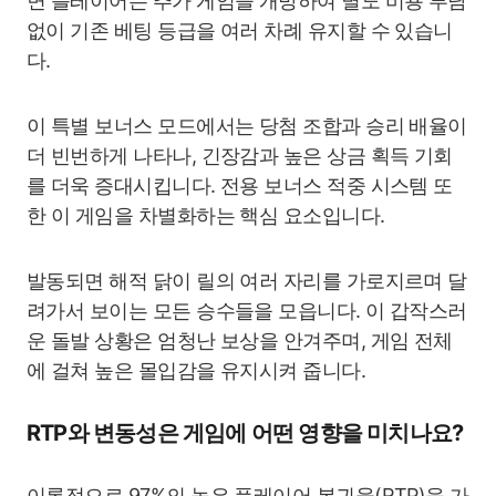
면 플레이어는 추가 게임을 개방하여 별도 비용 부담
없이 기존 베팅 등급을 여러 차례 유지할 수 있습니
다.
이 특별 보너스 모드에서는 당첨 조합과 승리 배율이
더 빈번하게 나타나, 긴장감과 높은 상금 획득 기회
를 더욱 증대시킵니다. 전용 보너스 적중 시스템 또
한 이 게임을 차별화하는 핵심 요소입니다.
발동되면 해적 닭이 릴의 여러 자리를 가로지르며 달
려가서 보이는 모든 승수들을 모읍니다. 이 갑작스러
운 돌발 상황은 엄청난 보상을 안겨주며, 게임 전체
에 걸쳐 높은 몰입감을 유지시켜 줍니다.
RTP와 변동성은 게임에 어떤 영향을 미치나요?
이론적으로 97%의 높은 플레이어 복귀율(RTP)을 가