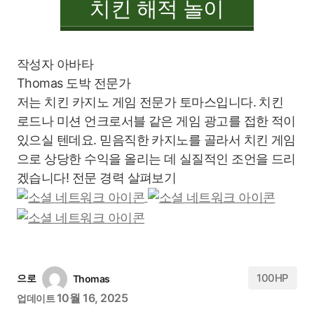
치킨 해적 놀이
Thomas
도박 전문가
저는 치킨 카지노 게임 전문가 토마스입니다. 치킨
로드나 미션 언크로서블 같은 게임 광고를 접한 적이
있으실 텐데요. 믿음직한 카지노를 골라서 치킨 게임
으로 상당한 수익을 올리는 데 실질적인 조언을 드리
겠습니다! 전문 경력 살펴보기
100HP
으로
Thomas
10월 16, 2025
업데이트