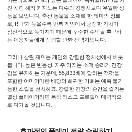
진 치킨 해적 카지노는 다수의 경쟁사보다 우월한 성
능을 보입니다. 축산 동물을 소재로 한 테마의 장르
로, RTP가 높을수록 반복 게임에서 공정한 가치가
점진적으로 높아지기 때문에 꾸준한 수익을 추구하
는 이용자들에게 신뢰할 만한 선택지입니다.
그러나 참된 재미는 게임의 강렬한 정체성에서 비롯
됩니다. 높은 변동성. 자주 터지는 소액 승리가 긴장
감을 유지하는 가운데, 55,833배에 달하는 잭팟을
포함한 어마어마한 배당의 희귀한 기회는 예측 불가
능한 스릴을 선사하죠. 강렬한 긴장의 순간을 즐기는
열성 플레이어라면 특히 리스크 프로필이 매력적으
로 다가올 것입니다.
효과적인 플레이 전략 수립하기