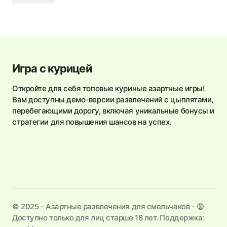
Игра с курицей
Откройте для себя топовые куриные азартные игры!
Вам доступны демо-версии развлечений с цыплятами,
перебегающими дорогу, включая уникальные бонусы и
стратегии для повышения шансов на успех.
©️ 2025 - Азартные развлечения для смельчаков - 🔞
Доступно только для лиц старше 18 лет. Поддержка: