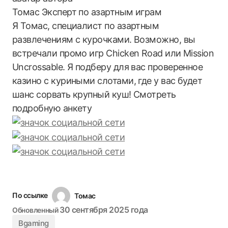
Томас
Эксперт по азартным играм
Я Томас, специалист по азартным
развлечениям с курочками. Возможно, вы
встречали промо игр Chicken Road или Mission
Uncrossable. Я подберу для вас проверенное
казино с куриными слотами, где у вас будет
шанс сорвать крупный куш! Смотреть
подробную анкету
По ссылке
Томас
30 сентября 2025 года
Обновленный
Bgaming