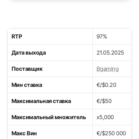
RTP
97%
Дата выхода
21.05.2025
Поставщик
Bgaming
Мин ставка
€/$0.20
Максимальная ставка
€/$50
Максимальный множитель
x5,000
Макс Вин
€/$250 000