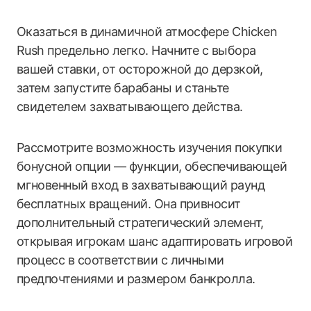
Оказаться в динамичной атмосфере Chicken
Rush предельно легко. Начните с выбора
вашей ставки, от осторожной до дерзкой,
затем запустите барабаны и станьте
свидетелем захватывающего действа.
Рассмотрите возможность изучения покупки
бонусной опции — функции, обеспечивающей
мгновенный вход в захватывающий раунд
бесплатных вращений. Она привносит
дополнительный стратегический элемент,
открывая игрокам шанс адаптировать игровой
процесс в соответствии с личными
предпочтениями и размером банкролла.