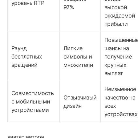
уровень RTP
97%
высокой
ожидаемой
прибыли
Повышенны
Раунд
Липкие
шансы на
бесплатных
символы и
получение
вращений
множители
крупных
выплат
Неизменное
Совместимость
Отзывчивый
качество на
с мобильными
дизайн
всех
устройствами
устройствах