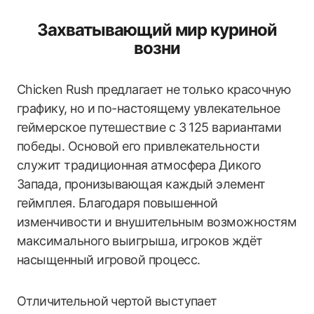
Захватывающий мир куриной
возни
Chicken Rush предлагает не только красочную
графику, но и по-настоящему увлекательное
геймерское путешествие с 3 125 вариантами
победы. Основой его привлекательности
служит традиционная атмосфера Дикого
Запада, пронизывающая каждый элемент
геймплея. Благодаря повышенной
изменчивости и внушительным возможностям
максимального выигрыша, игроков ждёт
насыщенный игровой процесс.
Отличительной чертой выступает