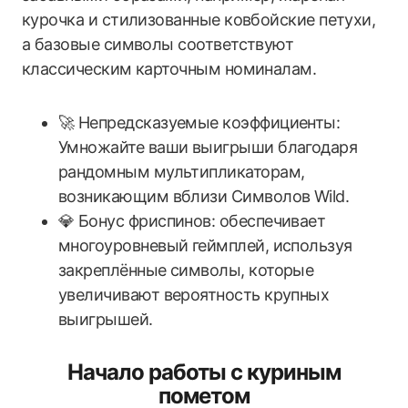
курочка и стилизованные ковбойские петухи,
а базовые символы соответствуют
классическим карточным номиналам.
🚀 Непредсказуемые коэффициенты:
Умножайте ваши выигрыши благодаря
рандомным мультипликаторам,
возникающим вблизи Символов Wild.
💎 Бонус фриспинов: обеспечивает
многоуровневый геймплей, используя
закреплённые символы, которые
увеличивают вероятность крупных
выигрышей.
Начало работы с куриным
пометом