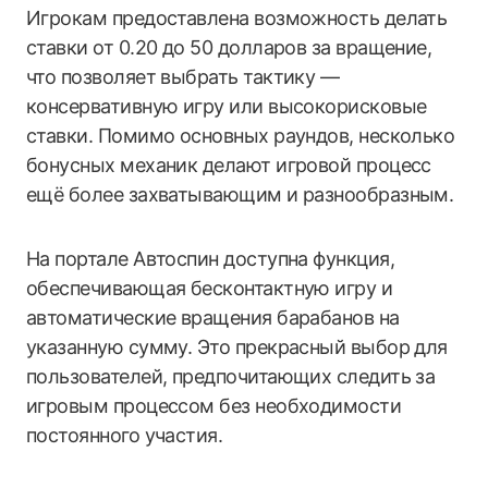
Игрокам предоставлена возможность делать
ставки от 0.20 до 50 долларов за вращение,
что позволяет выбрать тактику —
консервативную игру или высокорисковые
ставки. Помимо основных раундов, несколько
бонусных механик делают игровой процесс
ещё более захватывающим и разнообразным.
На портале Автоспин доступна функция,
обеспечивающая бесконтактную игру и
автоматические вращения барабанов на
указанную сумму. Это прекрасный выбор для
пользователей, предпочитающих следить за
игровым процессом без необходимости
постоянного участия.